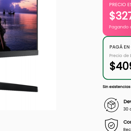
PRECIO E
$
32
Pagando c
PAGÁ EN
Precio de 
$
40
Sin existencias
Dev
30 
Co
Rec