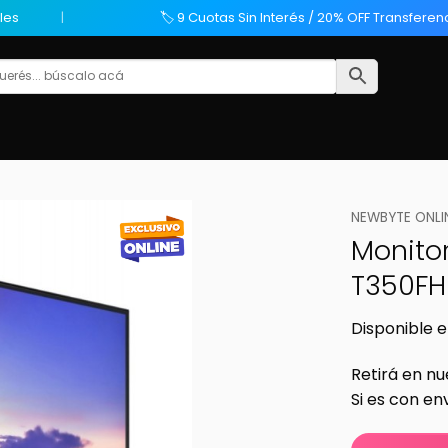
les
🏷️ 9 Cuotas Sin Interés / 20% OFF Transferen
NEWBYTE ONLI
Monitor 
T350FH
Disponible e
Retirá en nu
Si es con en