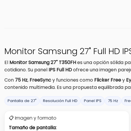
Monitor Samsung 27" Full HD IP
El
Monitor Samsung 27" T350FH
es una opción sólida pa
cotidiano. Su panel
IPS Full HD
ofrece una imagen pareja 
Con
75 Hz
,
FreeSync
y funciones como
Flicker Free
y
E
contenido multimedia. Es una propuesta equilibrada pa
Pantalla de 27"
Resolución Full HD
Panel IPS
75 Hz
Fr
📋 Imagen y formato
Tamaño de pantalla: