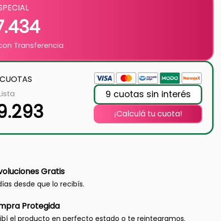
SPECIAL
7.434
on Transferencia
 CUOTAS
9 cuotas sin interés
Lista
9.293
¡Calculá tu cuota!
oluciones Gratis
días desde que lo recibís.
mpra Protegida
ibí el producto en perfecto estado o te reintegramos.