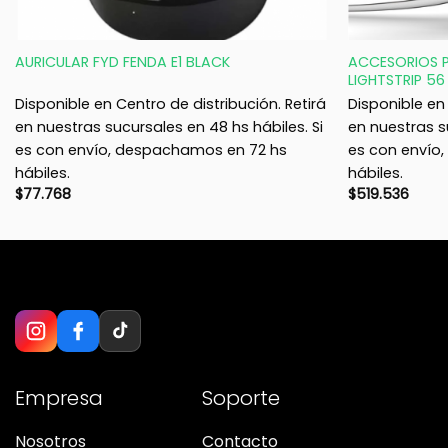
+
+
ACCESORIOS P
AURICULAR FYD FENDA E1 BLACK
LIGHTSTRIP 56
Disponible en Centro de distribución. Retirá
Disponible en 
en nuestras sucursales en 48 hs hábiles. Si
en nuestras s
es con envío, despachamos en 72 hs
es con envío
hábiles.
hábiles.
$
77.768
$
519.536
Empresa
Soporte
Nosotros
Contacto