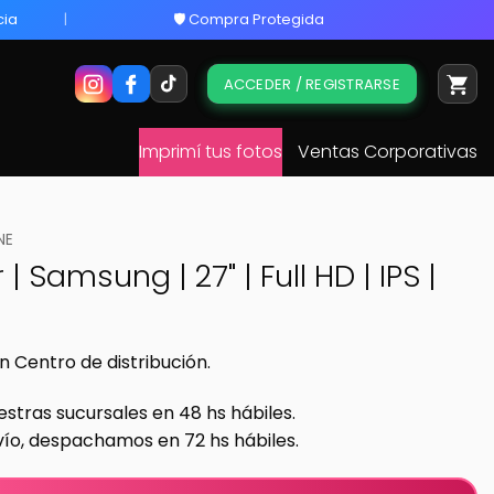
cia
🛡️ Compra Protegida
ACCEDER / REGISTRARSE
Imprimí tus fotos
Ventas Corporativas
NE
| Samsung | 27" | Full HD | IPS |
n Centro de distribución.
estras sucursales en 48 hs hábiles.
vío, despachamos en 72 hs hábiles.