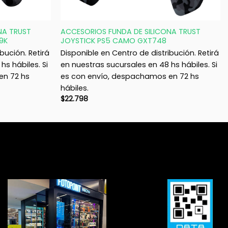
+
NA TRUST
ACCESORIOS FUNDA DE SILICONA TRUST
9K
JOYSTICK PS5 CAMO GXT748
bución. Retirá
Disponible en Centro de distribución. Retirá
hs hábiles. Si
en nuestras sucursales en 48 hs hábiles. Si
en 72 hs
es con envío, despachamos en 72 hs
hábiles.
$
22.798