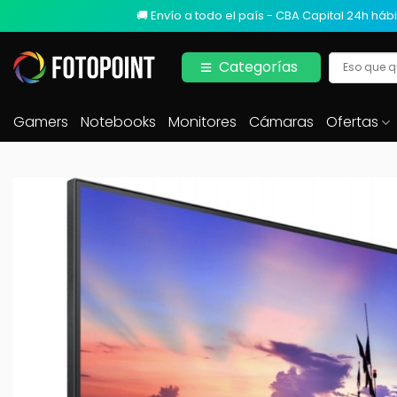
🚚 Envío a todo el país - CBA Capital 24h hábi
Categorías
Gamers
Notebooks
Monitores
Cámaras
Ofertas