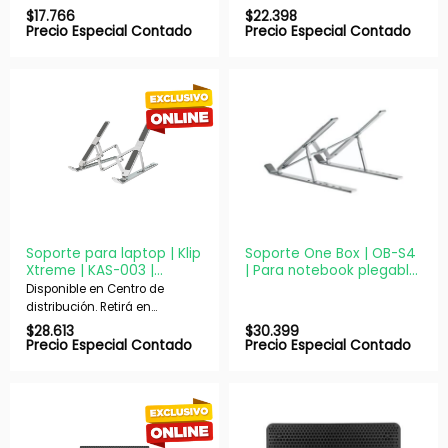
nuestras sucursales en 48 hs
nuestras sucursales en 48 hs
$
17.766
$
22.398
hábiles. Si es con envío,
hábiles. Si es con envío,
Precio Especial Contado
Precio Especial Contado
despachamos en 72 hs
despachamos en 72 hs
hábiles.
hábiles.
Soporte para laptop | Klip
Soporte One Box | OB-S4
Xtreme | KAS-003 |
| Para notebook plegable
aluminio plegable hasta
| Ajustable
Disponible en Centro de
15,6″
distribución. Retirá en
nuestras sucursales en 48 hs
$
28.613
$
30.399
hábiles. Si es con envío,
Precio Especial Contado
Precio Especial Contado
despachamos en 72 hs
hábiles.