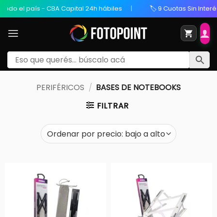
do el país - CBA Capital 24h hábiles
🏷️ 9 Cuotas Sin Interés 
PERIFÉRICOS
/
BASES DE NOTEBOOKS
FILTRAR