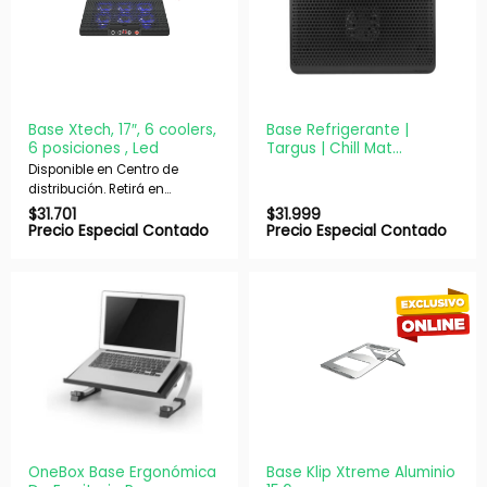
Base Xtech, 17″, 6 coolers,
Base Refrigerante |
6 posiciones , Led
Targus | Chill Mat
AWE69US | 16″ USB 1
Disponible en Centro de
Ventilador Negra
distribución. Retirá en
nuestras sucursales en 48 hs
$
31.701
$
31.999
hábiles. Si es con envío,
Precio Especial Contado
Precio Especial Contado
despachamos en 72 hs
hábiles.
OneBox Base Ergonómica
Base Klip Xtreme Aluminio