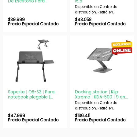
De Escritorio Para
15,6
Notebook S1
Disponible en Centro de
distribución. Retirá en
nuestras sucursales en 48 hs
$
39.999
$
43.058
hábiles. Si es con envío,
Precio Especial Contado
Precio Especial Contado
despachamos en 72 hs
hábiles.
Soporte | OB-S2 | Para
Docking station | Klip
notebook plegable |
Xtreme | KDA-500 | 9 en 1
Escritorio
con carga inalámbrica
Disponible en Centro de
distribución. Retirá en
nuestras sucursales en 48 hs
$
47.999
$
136.411
hábiles. Si es con envío,
Precio Especial Contado
Precio Especial Contado
despachamos en 72 hs
hábiles.