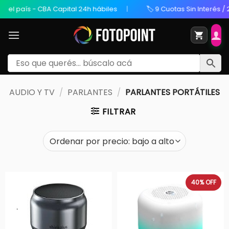
país - CBA Capital 24h hábiles
🏷️ 9 Cuotas Sin Interés / 20% O
AUDIO Y TV
/
PARLANTES
/
PARLANTES PORTÁTILES
FILTRAR
40%
OFF