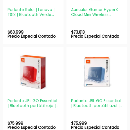
Parlante Reloj | Lenovo |
Auricular Gamer HyperX
TS13 | Bluetooth Verde
Cloud Mini Wireless
Despertador Manos
Blanco 7G8F2AA
Libres
$
63.999
$
73.818
Precio Especial Contado
Precio Especial Contado
Parlante JBL GO Essential
Parlante JBL GO Essential
| Bluetooth portátil rojo |
| Bluetooth portátil azul |
IPX7
IPX7
$
75.999
$
75.999
Precio Especial Contado
Precio Especial Contado