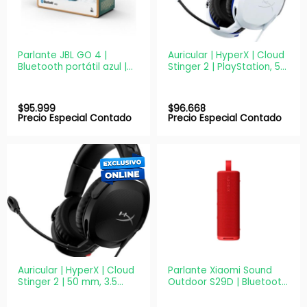
Parlante JBL GO 4 |
Auricular | HyperX | Cloud
Bluetooth portátil azul |
Stinger 2 | PlayStation, 50
IP67
mm, micrófono 3.5 mm
$
95.999
$
96.668
Precio Especial Contado
Precio Especial Contado
Auricular | HyperX | Cloud
Parlante Xiaomi Sound
Stinger 2 | 50 mm, 3.5
Outdoor S29D | Bluetooth
mm, DTS Headphone:X
5.4 30W | IP67 TWS rojo