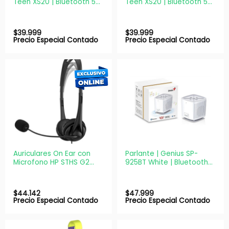
Teen XS20 | Bluetooth 5W
Teen XS20 | Bluetooth 5W
Blanco + 2 Micrófonos
Negro + 2 Micrófonos
$
39.999
$
39.999
Precio Especial Contado
Precio Especial Contado
Auriculares On Ear con
Parlante | Genius SP-
Microfono HP STHS G2
925BT White | Bluetooth
3.5mm Negro 428H6AA
4.0 | 10W | Portátil
$
44.142
$
47.999
Precio Especial Contado
Precio Especial Contado