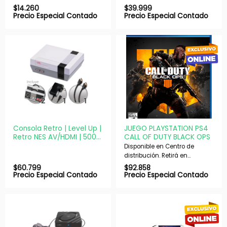
nuestras sucursales en 48 hs
$
14.260
$
39.999
hábiles. Si es con envío,
Precio Especial Contado
Precio Especial Contado
despachamos en 72 hs
hábiles.
Consola Retro | Level Up |
JUEGO PLAYSTATION PS4
Retro NES AV/HDMI | 500
CALL OF DUTY BLACK OPS
Juegos 8 Bits 2 Joysticks
Disponible en Centro de
distribución. Retirá en
nuestras sucursales en 48 hs
$
60.799
$
92.858
hábiles. Si es con envío,
Precio Especial Contado
Precio Especial Contado
despachamos en 72 hs
hábiles.