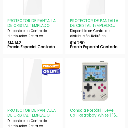
PROTECTOR DE PANTALLA
PROTECTOR DE PANTALLA
DE CRISTAL TEMPLADO
DE CRISTAL TEMPLADO
TRUST PARA NINTENDO
TRUST PARA NINTENDO
Disponible en Centro de
Disponible en Centro de
SWITCH OLED GXT1246
SWITCH 2 GXT1254
distribución. Retirá en
distribución. Retirá en
nuestras sucursales en 48 hs
nuestras sucursales en 48 hs
$
14.142
$
14.260
hábiles. Si es con envío,
hábiles. Si es con envío,
Precio Especial Contado
Precio Especial Contado
despachamos en 72 hs
despachamos en 72 hs
hábiles.
hábiles.
PROTECTOR DE PANTALLA
Consola Portátil | Level
DE CRISTAL TEMPLADO
Up | Retroboy White | 168
TRUST PARA NINTENDO
Juegos Pantalla 3″ 8 Bits
Disponible en Centro de
SWITCH GXT1245
distribución. Retirá en