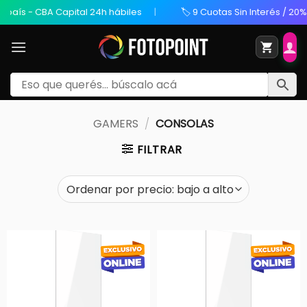
aís - CBA Capital 24h hábiles
🏷️ 9 Cuotas Sin Interés / 20% OF
GAMERS
/
CONSOLAS
FILTRAR