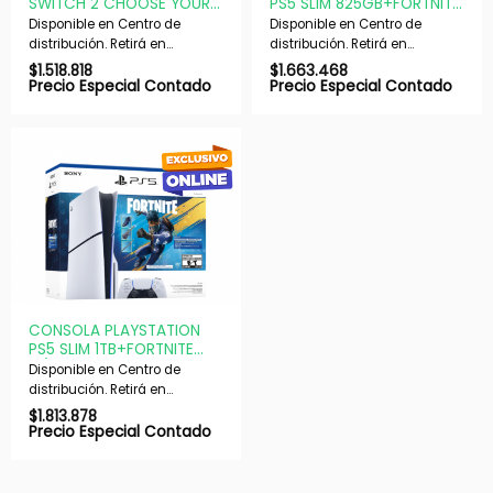
SWITCH 2 CHOOSE YOUR
PS5 SLIM 825GB+FORTNITE
GAME BUNDLE
DIGITAL
Disponible en Centro de
Disponible en Centro de
distribución. Retirá en
distribución. Retirá en
nuestras sucursales en 48 hs
nuestras sucursales en 48 hs
$
1.518.818
$
1.663.468
hábiles. Si es con envío,
hábiles. Si es con envío,
Precio Especial Contado
Precio Especial Contado
despachamos en 72 hs
despachamos en 72 hs
hábiles.
hábiles.
CONSOLA PLAYSTATION
PS5 SLIM 1TB+FORTNITE
C/LECTORA
Disponible en Centro de
distribución. Retirá en
nuestras sucursales en 48 hs
$
1.813.878
hábiles. Si es con envío,
Precio Especial Contado
despachamos en 72 hs
hábiles.