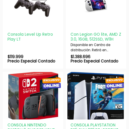
Consola Level Up Retro
Con Legion GO lite, AMD Z
Play LT
3.0, 16GB, 512SSD, W11H
Disponible en Centro de
distribución. Retirá en
nuestras sucursales en 48 hs
$
119.999
$
1.388.696
hábiles. Si es con envío,
Precio Especial Contado
Precio Especial Contado
despachamos en 72 hs
hábiles.
CONSOLA NINTENDO
CONSOLA PLAYSTATION