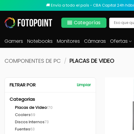
🚚 Envío a todo el país - CBA Capital 24h hábi
Categorías
Gamers
Notebooks
Monitores
Cámaras
Ofertas
COMPONENTES DE PC
/
PLACAS DE VIDEO
FILTRAR POR
Limpiar
Categorias
Placas de Video
170
Coolers
69
Discos Internos
73
+
Fuentes
63