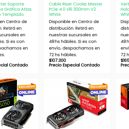
ter Soporte
Cable Riser Cooler Master
Ver
ta Gráfica Atlas
PCIe 4.0 x16 300mm V2
Hol
io Templado
White
Whi
 en Centro de
Disponible en Centro de
Dis
n. Retirá en
distribución. Retirá en
dist
ucursales en
nuestras sucursales en
nue
es. Si es con
48 hs hábiles. Si es con
48 h
spachamos en
envío, despachamos en
env
es.
72 hs hábiles.
72 h
$
107.300
$
16
ecial Contado
Precio Especial Contado
Pre
+
+