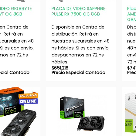
VIDEO GIGABYTE
PLACA DE VIDEO SAPPHIRE
Pla
WF OC 8GB
PULSE RX 7600 OC 8GB
AMD
GAM
 en Centro de
Disponible en Centro de
Dis
n. Retirá en
distribución. Retirá en
dist
ucursales en 48
nuestras sucursales en 48
nue
 Si es con envío,
hs hábiles. Si es con envío,
48 h
os en 72 hs
despachamos en 72 hs
env
hábiles.
72 h
$
651.218
$
74
ecial Contado
Precio Especial Contado
Pre