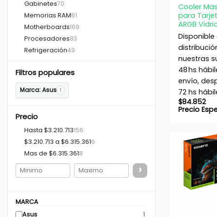
Gabinetes
70
Cooler Mas
Memorias RAM
para Tarje
61
ARGB Vidr
Motherboards
169
Disponible
Procesadores
83
distribució
Refrigeración
49
nuestras s
48 hs hábil
Filtros populares
envío, de
Marca: Asus
1
72 hs hábil
$
84.852
Precio Esp
Precio
Hasta $3.210.713
156
$3.210.713 a $6.315.361
6
Mas de $6.315.361
8
›
MARCA
+
Asus
1