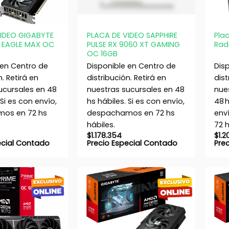
+
+
VIDEO GIGABYTE
PLACA DE VIDEO SAPPHIRE
Pla
I EAGLE MAX OC
PULSE RX 9060 XT GAMING
Rad
OC 16GB
 en Centro de
Disponible en Centro de
Dis
n. Retirá en
distribución. Retirá en
dist
ucursales en 48
nuestras sucursales en 48
nue
 Si es con envío,
hs hábiles. Si es con envío,
48 h
os en 72 hs
despachamos en 72 hs
env
hábiles.
72 h
$
1.178.354
$
1.2
ecial Contado
Precio Especial Contado
Pre