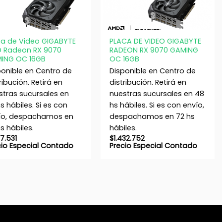
+
ca de Video GIGABYTE
PLACA DE VIDEO GIGABYTE
 Radeon RX 9070
RADEON RX 9070 GAMING
ING OC 16GB
OC 16GB
ponible en Centro de
Disponible en Centro de
ribución. Retirá en
distribución. Retirá en
stras sucursales en
nuestras sucursales en 48
s hábiles. Si es con
hs hábiles. Si es con envío,
ío, despachamos en
despachamos en 72 hs
s hábiles.
hábiles.
17.531
$
1.432.752
cio Especial Contado
Precio Especial Contado