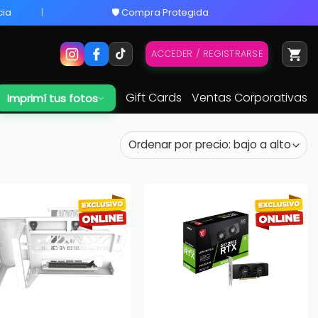
cia
🛡️ Compra Protegida
ACCEDER / REGISTRARSE
Gift Cards
Ventas Corporativas
Imprimí tus fotos
+