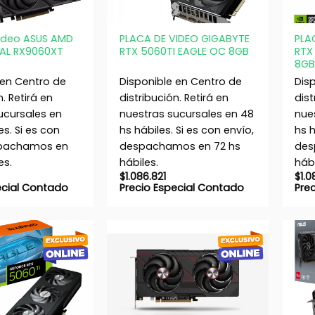
+
+
Video ASUS AMD
PLACA DE VIDEO GIGABYTE
PLA
AL RX9060XT
RTX 5060TI EAGLE OC 8GB
RTX
8GB
 en Centro de
Disponible en Centro de
Dis
n. Retirá en
distribución. Retirá en
dist
ucursales en
nuestras sucursales en 48
nue
es. Si es con
hs hábiles. Si es con envío,
hs h
spachamos en
despachamos en 72 hs
des
es.
hábiles.
hábi
$
1.086.821
$
1.0
ecial Contado
Precio Especial Contado
Pre