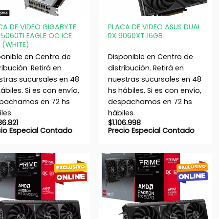
+
CA DE VIDEO GIGABYTE
PLACA DE VIDEO ASUS DUAL
 5060TI EAGLE OC ICE
RX 9060XT 16GB
 (WHITE)
ponible en Centro de
Disponible en Centro de
ribución. Retirá en
distribución. Retirá en
stras sucursales en 48
nuestras sucursales en 48
ábiles. Si es con envío,
hs hábiles. Si es con envío,
pachamos en 72 hs
despachamos en 72 hs
les.
hábiles.
86.821
$
1.106.998
cio Especial Contado
Precio Especial Contado