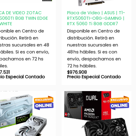
+
CA DE VIDEO ZOTAC
Placa de Video | ASUS | T1-
5060TI 8GB TWIN EDGE
RTX5060TI-O8G-GAMING |
WHITE
RTX 5060 Ti 8GB GDDR7
ponible en Centro de
Disponible en Centro de
ribución. Retirá en
distribución. Retirá en
stras sucursales en 48
nuestras sucursales en
ábiles. Si es con envío,
48 hs hábiles. Si es con
pachamos en 72 hs
envío, despachamos en
les.
72 hs hábiles.
7.531
$
976.908
cio Especial Contado
Precio Especial Contado