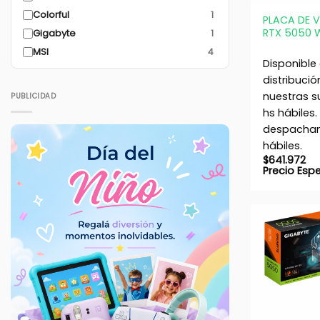
Colorful
1
PLACA DE 
RTX 5050 
Gigabyte
1
MSI
4
Disponible
distribució
nuestras s
PUBLICIDAD
hs hábiles.
despacham
hábiles.
$
641.972
Precio Esp