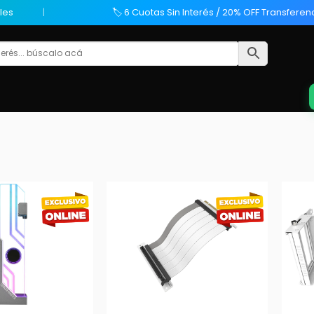
les
🏷️ 6 Cuotas Sin Interés / 20% OFF Transferen
+
+