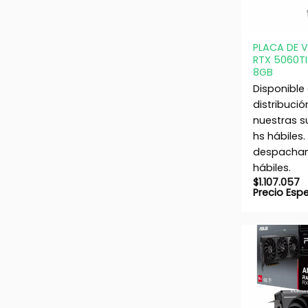
+
PLACA DE 
RTX 5060T
8GB
Disponible
distribució
nuestras s
hs hábiles.
despacham
hábiles.
$
1.107.057
Precio Esp