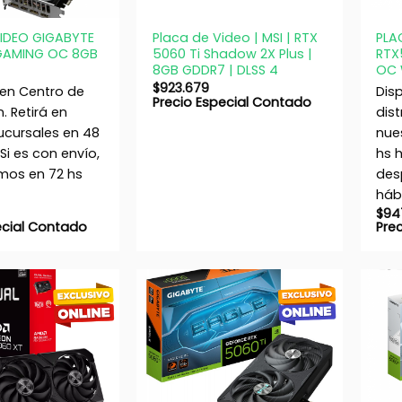
+
+
VIDEO GIGABYTE
Placa de Video | MSI | RTX
PLA
GAMING OC 8GB
5060 Ti Shadow 2X Plus |
RTX
8GB GDDR7 | DLSS 4
OC 
$
923.679
 en Centro de
Dis
Precio Especial Contado
n. Retirá en
dist
ucursales en 48
nue
 Si es con envío,
hs h
os en 72 hs
des
hábi
$
94
ecial Contado
Pre