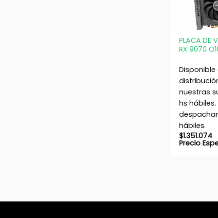
+
PLACA DE V
RX 9070 O
Disponible
distribució
nuestras s
hs hábiles.
despacham
hábiles.
$
1.351.074
Precio Esp