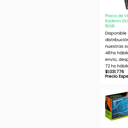
+
Placa de 
Radeon DU
16GB
Disponible
distribució
nuestras s
48 hs hábil
envío, de
72 hs hábil
$
1.031.776
Precio Esp