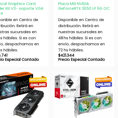
tical Graphics Card
Placa MSI NVIDIA
der Kit V3- soporte VGA
GeForceRTX 3050 LP 6G OC
te
ponible en Centro de
Disponible en Centro de
ribución. Retirá en
distribución. Retirá en
stras sucursales en
nuestras sucursales en
s hábiles. Si es con
48 hs hábiles. Si es con
ío, despachamos en
envío, despachamos en
s hábiles.
72 hs hábiles.
5.741
$
421.344
cio Especial Contado
Precio Especial Contado
+