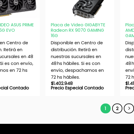
+
+
IDEO ASUS PRIME
Placa de Video GIGABYTE
Pla
16G EVO
Radeon RX 9070 GAMING
AMD
16G
GAM
 en Centro de
Disponible en Centro de
Dis
n. Retirá en
distribución. Retirá en
dist
ucursales en 48
nuestras sucursales en
nue
 Si es con envío,
48 hs hábiles. Si es con
48 h
os en 72 hs
envío, despachamos en
env
72 hs hábiles.
72 h
$
1.402.948
$
1.4
ecial Contado
Precio Especial Contado
Pre
1
2