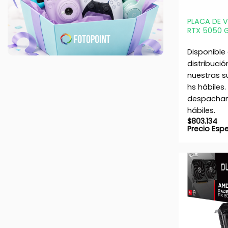
+
PLACA DE 
RTX 5050 
Disponible
distribució
nuestras s
hs hábiles.
despacham
hábiles.
$
803.134
Precio Esp