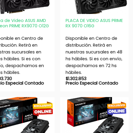
+
ca de Video ASUS AMD
PLACA DE VIDEO ASUS PRIME
eon PRIME RX9070 O12G
RX 9070 O16G
ponible en Centro de
Disponible en Centro de
ribución. Retirá en
distribución. Retirá en
stras sucursales en
nuestras sucursales en 48
s hábiles. Si es con
hs hábiles. Si es con envío,
ío, despachamos en
despachamos en 72 hs
s hábiles.
hábiles.
03.730
$
1.302.853
cio Especial Contado
Precio Especial Contado