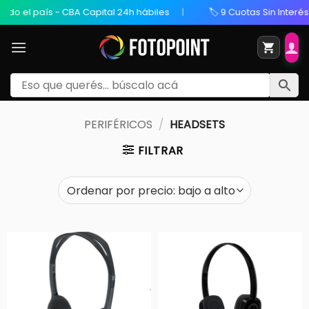
o el país - CBA Capital 24h hábiles
🏷️ 9 Cuotas Sin Interés /
PERIFÉRICOS
/
HEADSETS
FILTRAR