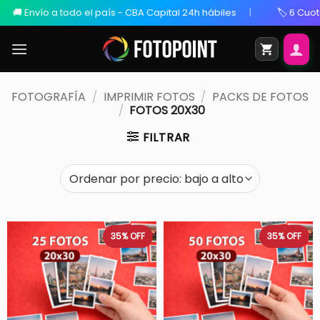
o a todo el país - CBA Capital 24h hábiles
🏷️ 6 Cuotas Sin In
FOTOGRAFÍA
/
IMPRIMIR FOTOS
/
PACKS DE FOTOS
/
FOTOS 20X30
FILTRAR
35%
OFF
35%
OFF