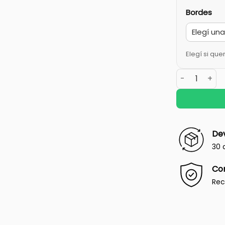
Bordes
Elegí si que
Dev
30 
Co
Rec