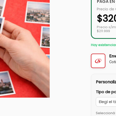
PAGÁ EN
Precio de
$
32
Precio s/i
$211.999
Hay existencia
Env
Cot
Personaliz
Tipo de p
Seleccioná 