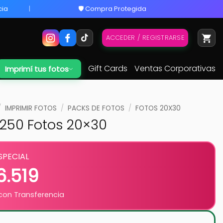
cia
🛡️ Compra Protegida
ACCEDER / REGISTRARSE
Gift Cards
Ventas Corporativas
Imprimí tus fotos
/
IMPRIMIR FOTOS
/
PACKS DE FOTOS
/
FOTOS 20X30
 250 Fotos 20×30
SPECIAL
6.519
on Transferencia