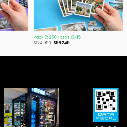
+
Pack 7: 250 Fotos 10X15
$
174.999
$
96.249