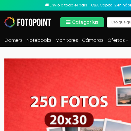
🚚 Envío a todo el país - CBA Capital 24h hábi
Categorías
Gamers
Notebooks
Monitores
Cámaras
Ofertas