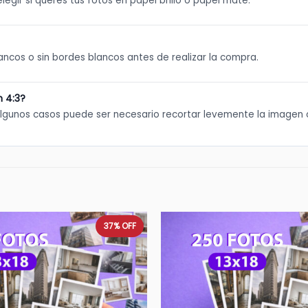
legir si querés tus fotos en papel brillo o papel mate.
lancos o sin bordes blancos antes de realizar la compra.
n 4:3?
lgunos casos puede ser necesario recortar levemente la imagen 
37%
OFF