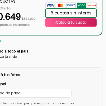
 CUOTAS
 Oferta
6 cuotas sin interés
0.649
$
582.999
¡Calculá tu cuota!
mpuestos nacionales:
s
ío a todo el país
izá tu envío
á tus fotos
apel
la terminación que querés para tus impresiones.