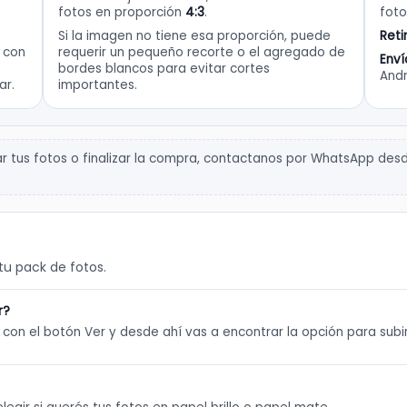
fotos en proporción
4:3
.
foto
Si la imagen no tiene esa proporción, puede
Reti
e con
requerir un pequeño recorte o el agregado de
Enví
e
bordes blancos para evitar cortes
Andr
ar.
importantes.
 tus fotos o finalizar la compra, contactanos por WhatsApp desde
u pack de fotos.
r?
o con el botón Ver y desde ahí vas a encontrar la opción para subi