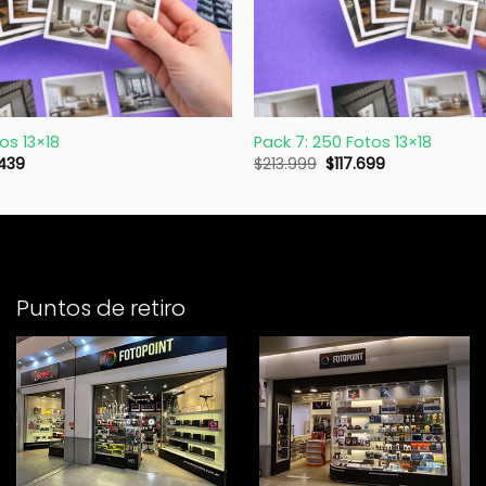
+
os 13×18
Pack 7: 250 Fotos 13×18
439
$
213.999
$
117.699
Puntos de retiro