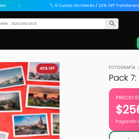
les
🏷️ 6 Cuotas Sin Interés / 20% OFF Transferen
FOTOGRAFÍA
45%
OFF
Pack 7:
PRECIO E
$
25
Pagando c