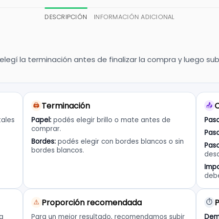
DESCRIPCIÓN
INFORMACIÓN ADICIONAL
legí la terminación antes de finalizar la compra y luego s
Terminación
C
🖨️
📤
tales
Papel:
podés elegir brillo o mate antes de
Paso
comprar.
Paso
Bordes:
podés elegir con bordes blancos o sin
Paso
bordes blancos.
desd
Impo
deb
Proporción recomendada
P
⚠️
⏱️
na
Para un mejor resultado, recomendamos subir
Dem