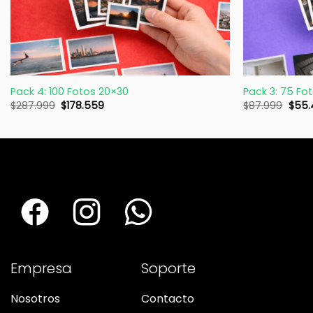
+
+
Pack 4: 100 Fotos 20×30
Pack 3: 75 Fot
$
287.999
$
178.559
$
87.999
$
55.
Empresa
Soporte
Nosotros
Contacto