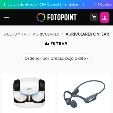
 a todo el país - CBA Capital 24h hábiles
🏷️ 9 Cuotas Sin Inte
AUDIO Y TV
/
AURICULARES
/
AURICULARES ON-EAR
FILTRAR