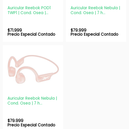
Auricular Reebok POD1
Auricular Reebok Nebula |
TWP1 | Cond. Osea |
Cond. Osea | 7 h
Micrófono manos libres |
reproducción | 160 mAh |
Deportivo
TWS Azul
$
71.999
$
79.999
Precio Especial Contado
Precio Especial Contado
Auricular Reebok Nebula |
Cond. Osea | 7 h
reproducción | 160 mAh |
TWS Rosa
$
79.999
Precio Especial Contado