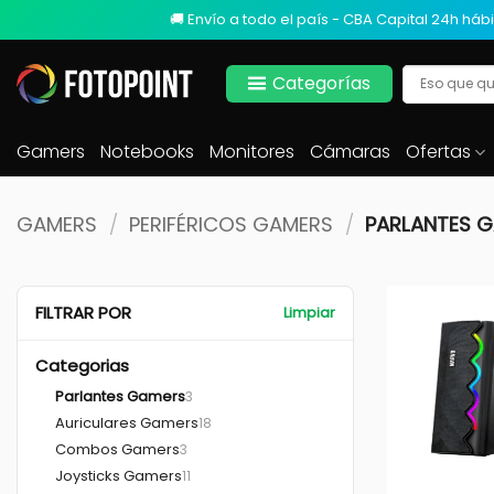
🚚 Envío a todo el país - CBA Capital 24h hábi
Categorías
Gamers
Notebooks
Monitores
Cámaras
Ofertas
GAMERS
/
PERIFÉRICOS GAMERS
/
PARLANTES 
FILTRAR POR
Limpiar
Categorias
Parlantes Gamers
3
Auriculares Gamers
18
Combos Gamers
3
+
Joysticks Gamers
11