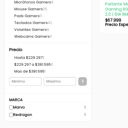
Micrófonos Gamers
4
Parlante M
Mouse Gamers
Gaming RGB
25
2.0 | 6W RM
Pads Gamers
11
$
67.999
Teclados Gamers
42
Precio Esp
Volantes Gamers
8
Webcams Gamers
0
Precio
Hasta $229.297
2
$229.297 a $381.595
0
Mas de $381.595
1
›
MARCA
Marvo
1
Redragon
1