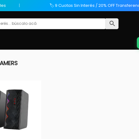
les
🏷️ 9 Cuotas Sin Interés / 20% OFF Transferen
GAMERS