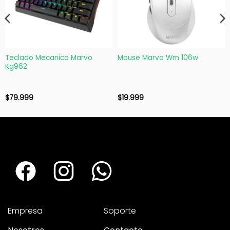
Teclado Mecanico Marvo
Mouse Marvo Wm 106w
Kg962
$
79.999
$
19.999
Empresa
Soporte