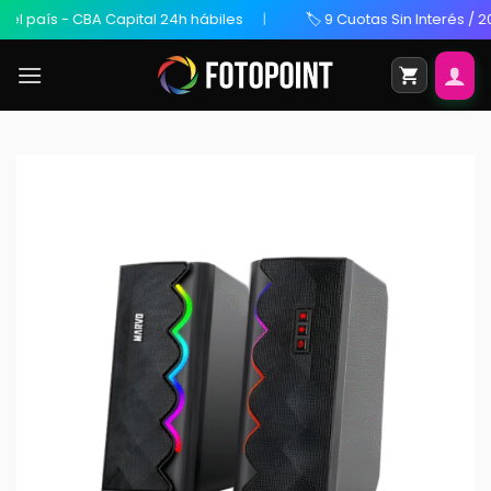
aís - CBA Capital 24h hábiles
🏷️ 9 Cuotas Sin Interés / 20% O