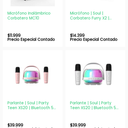
Micrófono Inalámbrico
Micrófono | Soul |
Corbatero MC10
Corbatero Furry X2 |
Inalámbrico USB-C
$
11.999
$
14.399
Precio Especial Contado
Precio Especial Contado
Parlante | Soul | Party
Parlante | Soul | Party
Teen XS20 | Bluetooth 5W
Teen XS20 | Bluetooth 5W
Rosa + 2 Micrófonos
Blanco + 2 Micrófonos
$
39.999
$
39.999