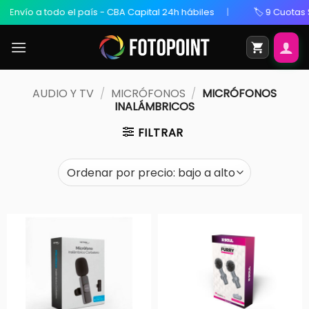
a todo el país - CBA Capital 24h hábiles
🏷️ 9 Cuotas Sin Inte
AUDIO Y TV
/
MICRÓFONOS
/
MICRÓFONOS
INALÁMBRICOS
FILTRAR