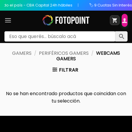
odo el país - CBA Capital 24h hábiles
🏷️ 9 Cuotas Sin Interés 
GAMERS
/
PERIFÉRICOS GAMERS
/
WEBCAMS
GAMERS
FILTRAR
No se han encontrado productos que coincidan con
tu selección.