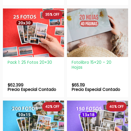
35%
OFF
Pack 1: 25 Fotos 20×30
Fotolibro 15×20 – 20
Hojas
$
62.399
$
65.119
Precio Especial Contado
Precio Especial Contado
42%
OFF
40%
OFF