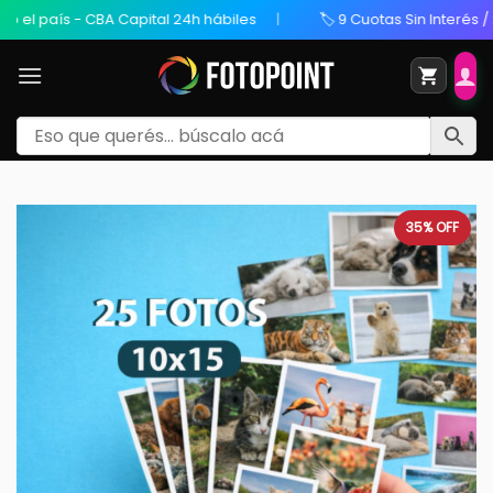
país - CBA Capital 24h hábiles
🏷️ 9 Cuotas Sin Interés / 20% O
35%
OFF