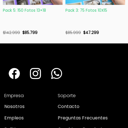
Pack 5: 150 Fotos 13×18
Pack 3: 75 Fotos 10X15
$
142.999
$
85.799
$
85.999
$
47.299
Empresa
Soporte
Nosotros
Contacto
Empleos
Preguntas Frecuentes