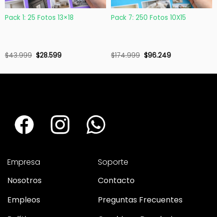
Pack 1: 25 Fotos 13×18
Pack 7: 250 Fotos 10X15
$
43.999
$
28.599
$
174.999
$
96.249
Empresa
Soporte
Nosotros
Contacto
Empleos
Preguntas Frecuentes