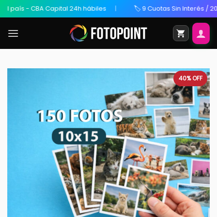
ís - CBA Capital 24h hábiles
🏷️ 9 Cuotas Sin Interés / 20% OFF
40%
OFF