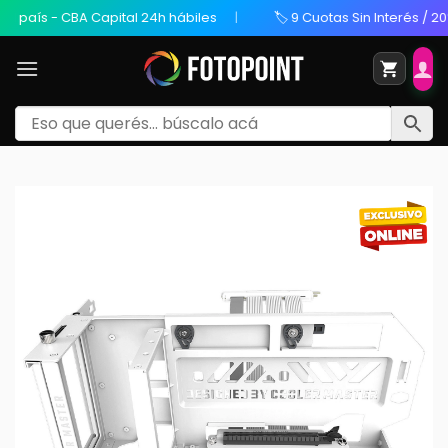
aís - CBA Capital 24h hábiles
🏷️ 9 Cuotas Sin Interés / 20% O