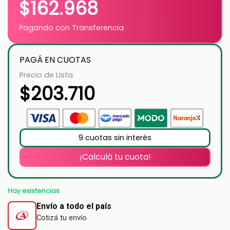
$
162.968
Pagando con Transferencia
PAGÁ EN CUOTAS
Precio de Lista
$
203.710
9 cuotas sin interés
¡Calculá tu cuota!
Hay existencias
Envío a todo el país
Cotizá tu envío