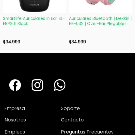
Smartlife Auriculares In Ear SL-
Auriculares Bluetooth | Dekkin |
EBP201 Black
HE-032 | Over-Ear Plegables
Rosa
$
94.999
$
34.999
Empresa
Soporte
Nosotros
Contacto
Empleos
Preguntas Frecuentes