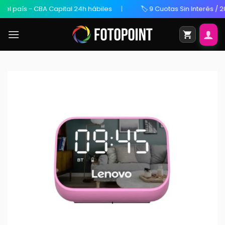
aís - CBA Capital 24h hábiles
🏷️ 9 Cuotas Sin Interés / 20% O