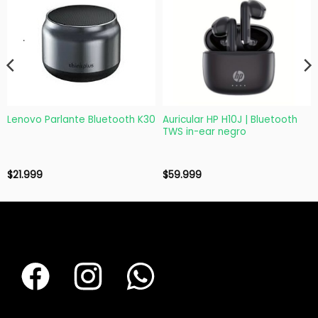
Lenovo Parlante Bluetooth K30
Auricular HP H10J | Bluetooth
TWS in-ear negro
$
21.999
$
59.999