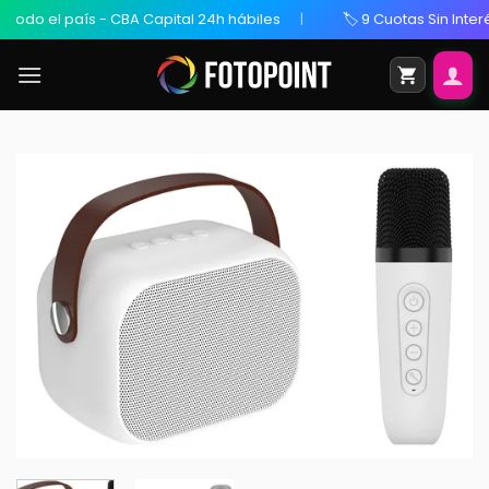
o el país - CBA Capital 24h hábiles
🏷️ 9 Cuotas Sin Interés /