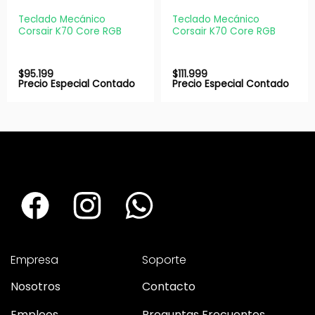
Teclado Mecánico
Teclado Mecánico
Corsair K70 Core RGB
Corsair K70 Core RGB
$
95.199
$
111.999
Precio Especial Contado
Precio Especial Contado
Empresa
Soporte
Nosotros
Contacto
Empleos
Preguntas Frecuentes