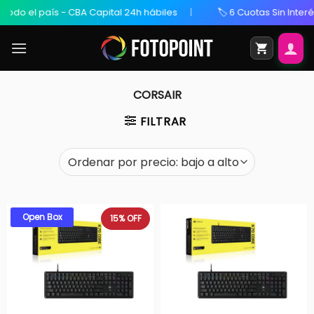
todo el país - CBA Capital 24h hábiles
🏷️ 6 Cuotas Sin Interés
CORSAIR
FILTRAR
Open Box
15%
OFF