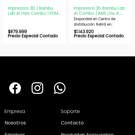
Impresora 3D | Bambu
Impresora 3D Bambu Lab
Lab A1 mini Combo | FDM
A1 Combo | AMS Lite 4
AMS lite Multicolor
colores | 256x256x256
Disponible en Centro de
mm | 500 mm
distribución. Retirá en
nuestras sucursales en 48 hs
$
879.999
$
1.143.920
hábiles. Si es con envío,
Precio Especial Contado
Precio Especial Contado
despachamos en 72 hs
hábiles.
Empresa
Soporte
Nosotros
Contacto
Empleos
Preguntas Frecuentes