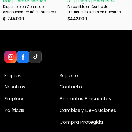
Max | CoreXY cerrada
3D | Elegoo | Mercury XS
600mm/s
Bundle | Resina UV
Disponible en Centro de
Disponible en Centro de
distribución. Retirá en nuestras
distribución. Retirá en nuestras
sucursales en 48 hs hábiles. Si es
sucursales en 48 hs hábiles. Si es
$
1.745.990
$
442.999
con envío, despachamos en 72 hs
con envío, despachamos en 72 hs
hábiles.
hábiles.
Empresa
Soporte
Nosotros
Contacto
Empleos
Preguntas Frecuentes
Políticas
Cambios y Devoluciones
Compra Protegida