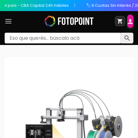
s - CBA Capital 24h hábiles
🏷️ 9 Cuotas Sin Interés / 20% OFF