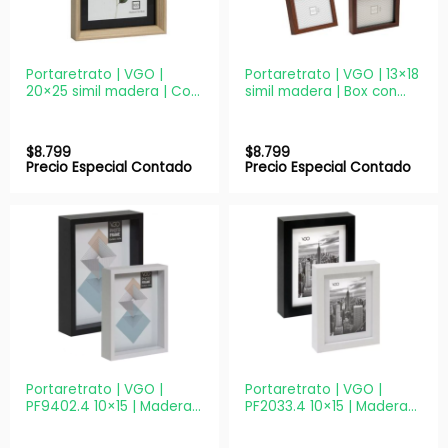
Portaretrato | VGO |
Portaretrato | VGO | 13×18
20×25 simil madera | Con
simil madera | Box con
paspartú y vidrio
vidrio para apoyar
$
8.799
$
8.799
Precio Especial Contado
Precio Especial Contado
Portaretrato | VGO |
Portaretrato | VGO |
PF9402.4 10×15 | Madera
PF2033.4 10×15 | Madera
Box para apoyar
Box decorativo