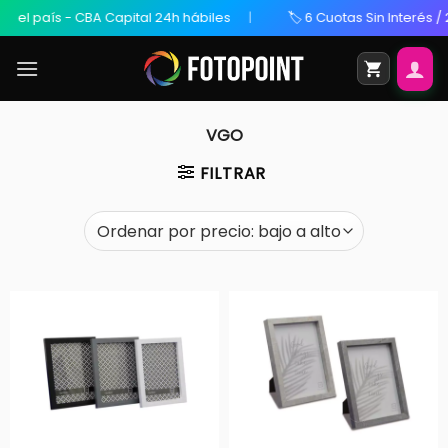
país - CBA Capital 24h hábiles
🏷️ 6 Cuotas Sin Interés / 20% O
VGO
FILTRAR