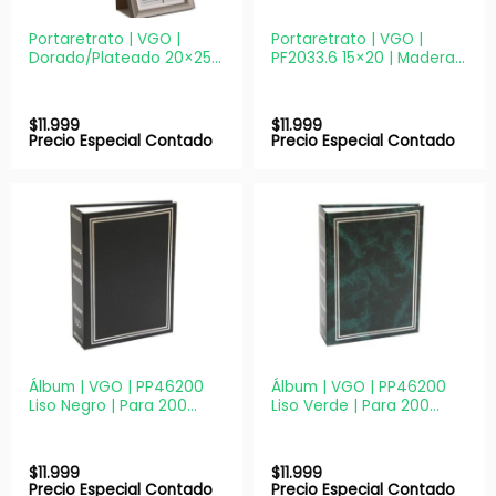
Portaretrato | VGO |
Portaretrato | VGO |
Dorado/Plateado 20×25 |
PF2033.6 15×20 | Madera
Con paspartú 15×20 cm
Box decorativo
$
11.999
$
11.999
Precio Especial Contado
Precio Especial Contado
Álbum | VGO | PP46200
Álbum | VGO | PP46200
Liso Negro | Para 200
Liso Verde | Para 200
fotos 10X15
fotos 10X15
$
11.999
$
11.999
Precio Especial Contado
Precio Especial Contado