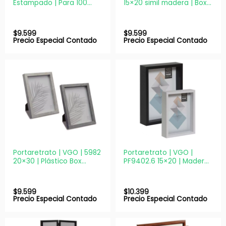
Estampado | Para 100
15×20 simil madera | Box
fotos 13×18
decorativo
$
9.599
$
9.599
Precio Especial Contado
Precio Especial Contado
Portaretrato | VGO | 5982
Portaretrato | VGO |
20×30 | Plástico Box
PF9402.6 15×20 | Madera
decorativo
Box decorativo
$
9.599
$
10.399
Precio Especial Contado
Precio Especial Contado