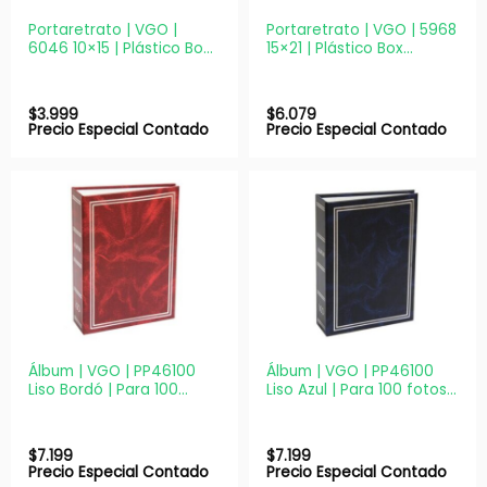
Portaretrato | VGO |
Portaretrato | VGO | 5968
6046 10×15 | Plástico Box
15×21 | Plástico Box
decorativo
decorativo
$
3.999
$
6.079
Precio Especial Contado
Precio Especial Contado
Álbum | VGO | PP46100
Álbum | VGO | PP46100
Liso Bordó | Para 100
Liso Azul | Para 100 fotos
fotos 10X15
10X15
$
7.199
$
7.199
Precio Especial Contado
Precio Especial Contado