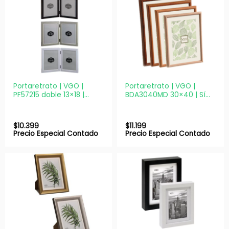
Portaretrato | VGO |
Portaretrato | VGO |
PF57215 doble 13×18 |
BDA3040MD 30×40 | Símil
Plástico con vidrio
madera con vidrio
$
10.399
$
11.199
Precio Especial Contado
Precio Especial Contado