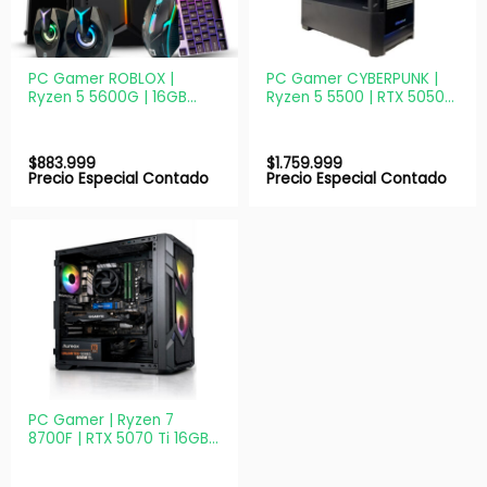
PC Gamer ROBLOX |
PC Gamer CYBERPUNK |
Ryzen 5 5600G | 16GB
Ryzen 5 5500 | RTX 5050
DDR4 | SSD M.2 512GB
8GB | 16GB | SSD 512GB |
NVMe
650W Bronze
$
883.999
$
1.759.999
Precio Especial Contado
Precio Especial Contado
PC Gamer | Ryzen 7
8700F | RTX 5070 Ti 16GB |
32GB DDR5 | SSD 512GB