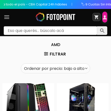
 todo el país - CBA Capital 24h hábiles
🏷️ 9 Cuotas Sin Interé
AMD
FILTRAR