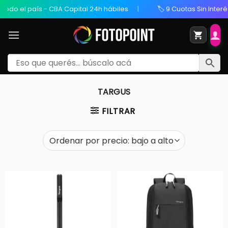
do el país - CBA Capital 24h hábiles
🏷️ 9 Cuotas Sin Interés 
TARGUS
FILTRAR