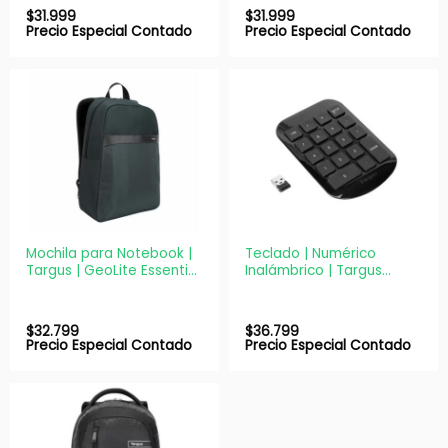
$
31.999
$
31.999
Precio Especial Contado
Precio Especial Contado
Mochila para Notebook |
Teclado | Numérico
Targus | GeoLite Essential
Inalámbrico | Targus
| Hasta 15,6″ Gris Ocean
AKP11US USB 2.4 GHz
$
32.799
$
36.799
Precio Especial Contado
Precio Especial Contado