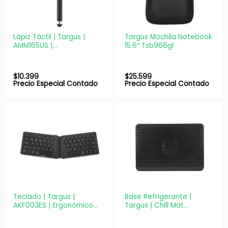
Lápiz Táctil | Targus |
Targus Mochila Notebook
AMM165US |
15.6″ Tsb966gl
Antimicrobiano para
Pantallas Negro
$
10.399
$
25.599
Precio Especial Contado
Precio Especial Contado
Teclado | Targus |
Base Refrigerante |
AKF003ES | Ergonómico
Targus | Chill Mat
plegable Bluetooth
AWE69US | 16″ USB 1
Ventilador Negra