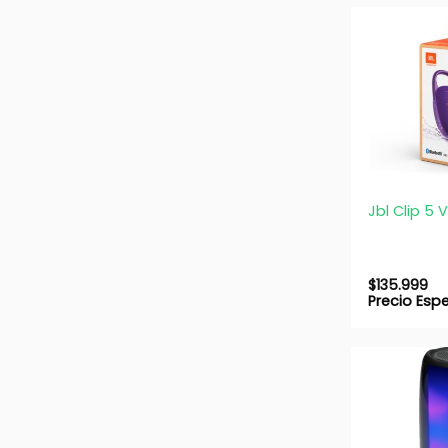
+
Jbl Clip 5 
$
135.999
Precio Esp