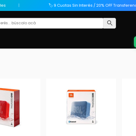
les
🏷️ 9 Cuotas Sin Interés / 20% OFF Transferen
+
+