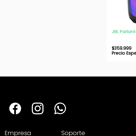
+
JBL Parlant
$
359.999
Precio Esp
Empresa
Soporte