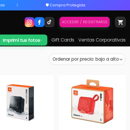
cia
🛡️ Compra Protegida
ACCEDER / REGISTRARSE
Gift Cards
Ventas Corporativas
Imprimí tus fotos
+