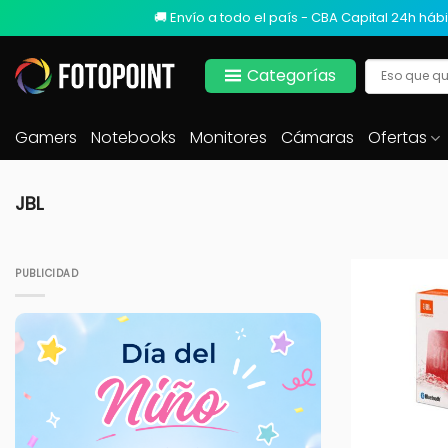
🚚 Envío a todo el país - CBA Capital 24h hábi
Categorías
Gamers
Notebooks
Monitores
Cámaras
Ofertas
JBL
PUBLICIDAD
+