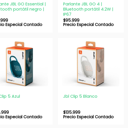
ante JBL GO Essential |
Parlante JBL GO 4 |
tooth portátil negro |
Bluetooth portátil 4.2W |
7
IP67
.999
$
95.999
cio Especial Contado
Precio Especial Contado
+
Clip 5 Azul
Jbl Clip 5 Blanco
5.999
$
135.999
cio Especial Contado
Precio Especial Contado