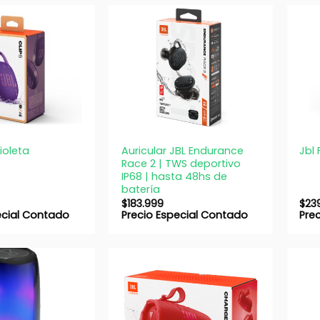
+
+
Auricular JBL Endurance
Violeta
Jbl 
Race 2 | TWS deportivo
IP68 | hasta 48hs de
batería
$
183.999
$
23
ecial Contado
Precio Especial Contado
Pre