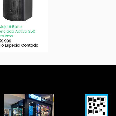
Max 15 Bafle
enciado Activo 350
ts Rms
359.999
cio Especial Contado