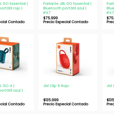
L GO Essential |
Parlante JBL GO Essential |
Parl
ortátil rojo |
Bluetooth portátil azul |
Blue
IPX7
IPX
$
75.999
$
75
ecial Contado
Precio Especial Contado
Pre
+
+
L GO 4 |
Jbl Clip 5 Rojo
Jbl 
ortátil azul |
$
135.999
$
13
ecial Contado
Precio Especial Contado
Pre