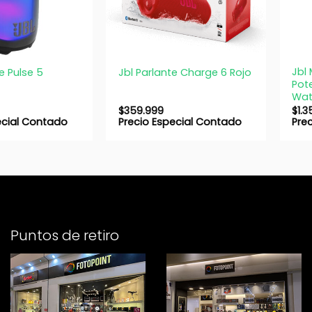
+
+
Jbl 
e Pulse 5
Jbl Parlante Charge 6 Rojo
Pot
Wat
$
359.999
$
1.
ecial Contado
Precio Especial Contado
Pre
Puntos de retiro