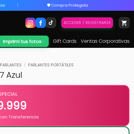
cia
🛡️ Compra Protegida
ACCEDER / REGISTRARSE
Gift Cards
Ventas Corporativas
Imprimí tus fotos
PARLANTES
/
PARLANTES PORTÁTILES
 7 Azul
SPECIAL
9.999
on Transferencia