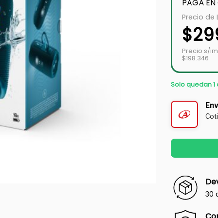
PAGÁ EN
Precio de 
$
29
Precio s/i
$198.346
Solo quedan 1 
Env
Cot
Dev
30 
Co