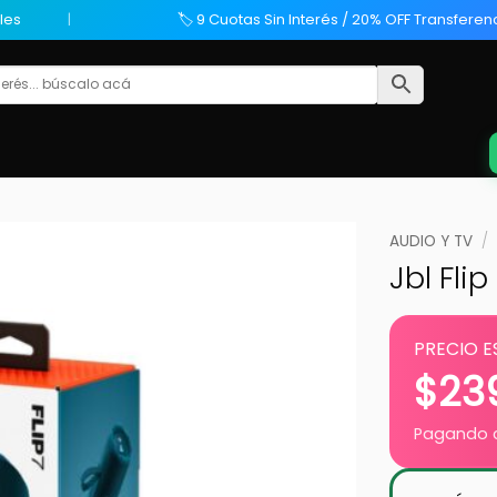
les
🏷️ 9 Cuotas Sin Interés / 20% OFF Transferen
AUDIO Y TV
/
Jbl Flip
PRECIO E
$
23
Pagando c