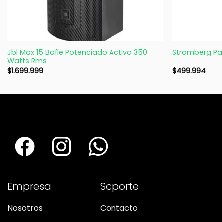
+
+
Jbl Max 15 Bafle Potenciado Activo 350
Stromberg Pa
Watts Rms
$
1.699.999
$
499.994
Empresa
Soporte
Nosotros
Contacto