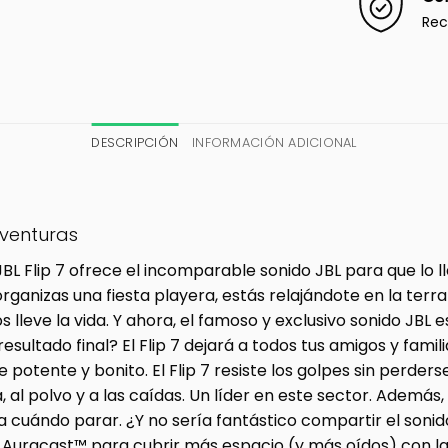
Rec
DESCRIPCIÓN
INFORMACIÓN ADICIONAL
aventuras
JBL Flip 7 ofrece el incomparable sonido JBL para que lo 
 organizas una fiesta playera, estás relajándote en la te
os lleve la vida. Y ahora, el famoso y exclusivo sonido 
 resultado final? El Flip 7 dejará a todos tus amigos y fa
 potente y bonito. El Flip 7 resiste los golpes sin perde
a, al polvo y a las caídas. Un líder en este sector. Ademá
a cuándo parar. ¿Y no sería fantástico compartir el soni
 Auracast™ para cubrir más espacio (y más oídos) con la 