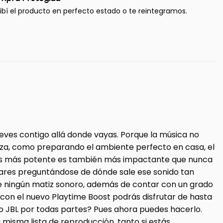
ibí el producto en perfecto estado o te reintegramos.
lleves contigo allá donde vayas. Porque la música no
rraza, como preparando el ambiente perfecto en casa, el
JBL es más potente es también más impactante que nunca
miliares preguntándose de dónde sale ese sonido tan
rse ningún matiz sonoro, además de contar con un grado
s, con el nuevo Playtime Boost podrás disfrutar de hasta
do JBL por todas partes? Pues ahora puedes hacerlo.
misma lista de reproducción, tanto si estás