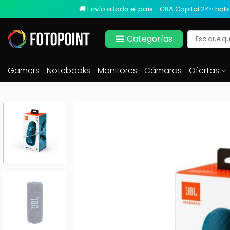
🚚 Envío a todo el país - CBA Capital 24h hábi
Categorías
Gamers
Notebooks
Monitores
Cámaras
Ofertas