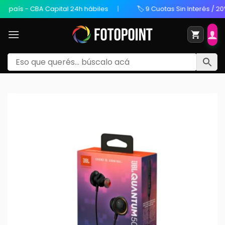
 - CBA Capital 24h hábiles
🏷️ 9 Cuotas Sin Interés / 20% OFF 