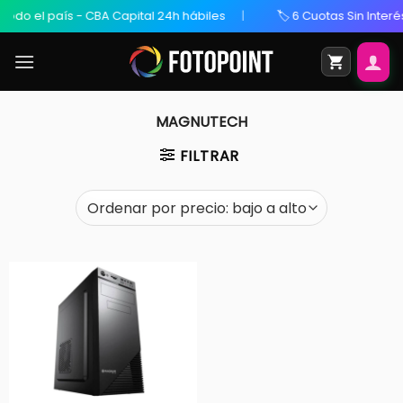
odo el país - CBA Capital 24h hábiles
🏷️ 6 Cuotas Sin Interés
MAGNUTECH
FILTRAR