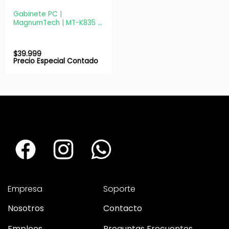
Gabinete PC |
MagnumTech | MT-K835 |
Mid Tower ATX con
Fuente 600W Negro
$
39.999
Precio Especial Contado
Empresa
Soporte
Nosotros
Contacto
Empleos
Preguntas Frecuentes