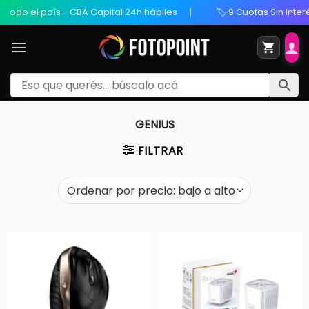
todo el país - CBA Capital 24h hábiles
🏷️ 9 Cuotas Sin Interé
GENIUS
FILTRAR