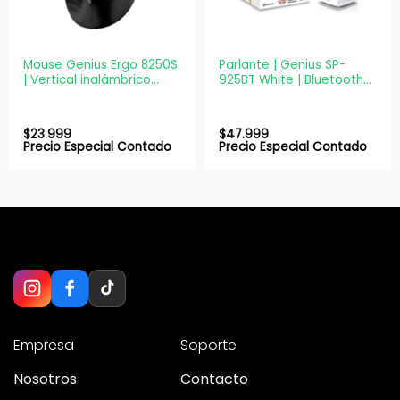
Mouse Genius Ergo 8250S
Parlante | Genius SP-
| Vertical inalámbrico
925BT White | Bluetooth
ergonómico | 1600 DPI
4.0 | 10W | Portátil
silencioso
$
23.999
$
47.999
Precio Especial Contado
Precio Especial Contado
Empresa
Soporte
Nosotros
Contacto