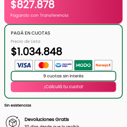
$
827.878
Pagando con Transferencia
PAGÁ EN CUOTAS
Precio de Lista
$
1.034.848
9 cuotas sin interés
¡Calculá tu cuota!
Sin existencias
Devoluciones Gratis
30 días desde que lo recibís.