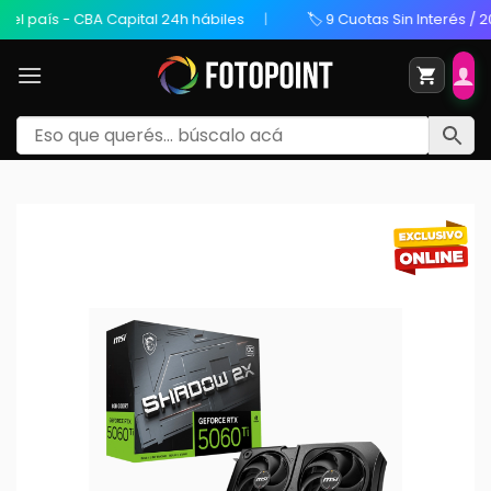
país - CBA Capital 24h hábiles
🏷️ 9 Cuotas Sin Interés / 20% 