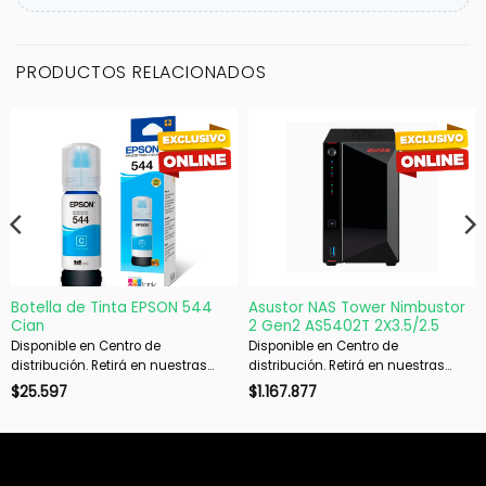
PRODUCTOS RELACIONADOS
Botella de Tinta EPSON 544
Asustor NAS Tower Nimbustor
Cian
2 Gen2 AS5402T 2X3.5/2.5
Disponible en Centro de
Disponible en Centro de
distribución. Retirá en nuestras
distribución. Retirá en nuestras
sucursales en 48 hs hábiles. Si es
sucursales en 48 hs hábiles. Si es
$
25.597
$
1.167.877
con envío, despachamos en 72 hs
con envío, despachamos en 72 hs
hábiles.
hábiles.