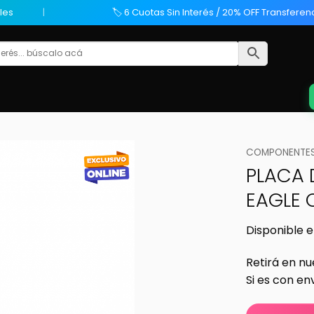
les
🏷️ 6 Cuotas Sin Interés / 20% OFF Transferen
COMPONENTES
PLACA 
EAGLE 
Disponible e
Retirá en nu
Si es con en