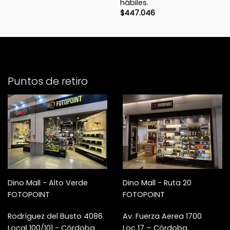
hábiles.
$
447.046
Puntos de retiro
Dino Mall - Alto Verde
Dino Mall - Ruta 20
FOTOPOINT
FOTOPOINT
Rodríguez del Busto 4086
Av. Fuerza Aerea 1700
Local 100/101 - Córdoba
Loc 17 – Córdoba.