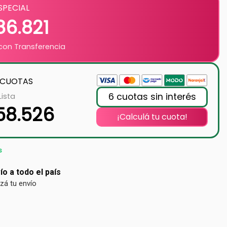
SPECIAL
86.821
on Transferencia
 CUOTAS
6 cuotas sin interés
Lista
358.526
¡Calculá tu cuota!
s
ío a todo el país
izá tu envío