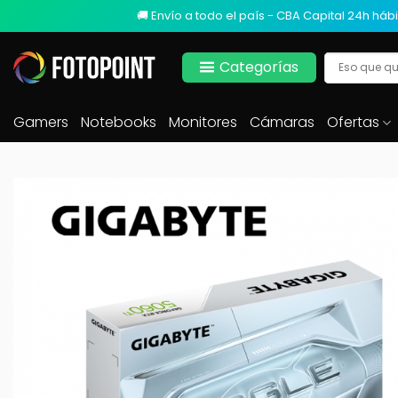
🚚 Envío a todo el país - CBA Capital 24h hábi
Categorías
Gamers
Notebooks
Monitores
Cámaras
Ofertas