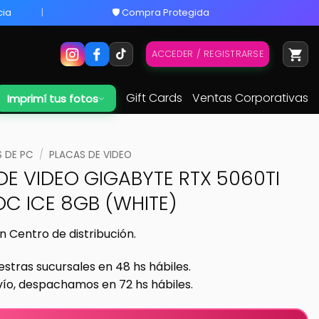
cia
🛡️ Compra Protegida
ACCEDER / REGISTRARSE
Gift Cards
Ventas Corporativas
Imprimí tus fotos
 DE PC
/
PLACAS DE VIDEO
DE VIDEO GIGABYTE RTX 5060TI
OC ICE 8GB (WHITE)
n Centro de distribución.
estras sucursales en 48 hs hábiles.
vío, despachamos en 72 hs hábiles.