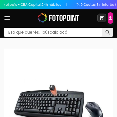
l país - CBA Capital 24h hábiles
🏷️ 9 Cuotas Sin Interés / 20