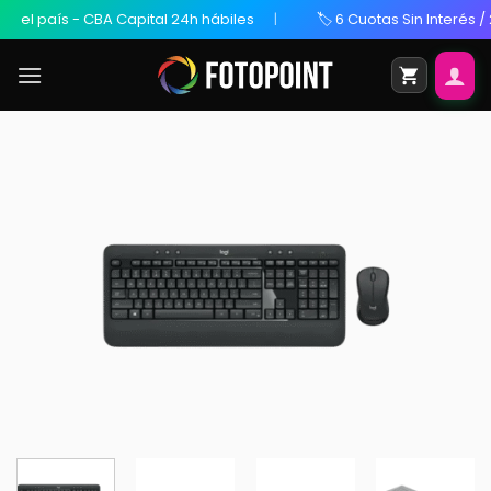
país - CBA Capital 24h hábiles
🏷️ 6 Cuotas Sin Interés / 20% 