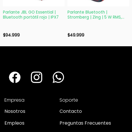
Parlante JBL GO Essential |
Parlante Bluetooth |
Bluetooth portátil rojo | IPX7
Stromberg | Zing | 5 W RMS,
TWS, manos libres
$
94.999
$
49.999
Empresa
Soporte
Nosotros
Contacto
Empleos
Preguntas Frecuentes