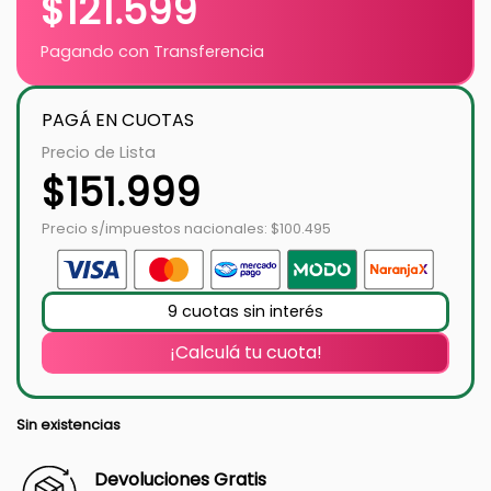
$
121.599
Pagando con Transferencia
PAGÁ EN CUOTAS
Precio de Lista
$
151.999
Precio s/impuestos nacionales: $100.495
9 cuotas sin interés
¡Calculá tu cuota!
Sin existencias
Devoluciones Gratis