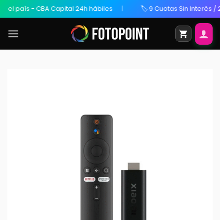
l país - CBA Capital 24h hábiles
🏷️ 9 Cuotas Sin Interés / 20