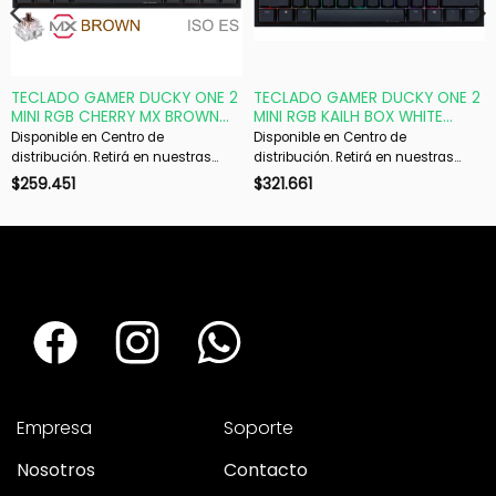
TECLADO GAMER DUCKY ONE 2
TECLADO GAMER DUCKY ONE 2
MINI RGB CHERRY MX BROWN
MINI RGB KAILH BOX WHITE
DOUBLE-SHOT PBT MECANICO
SWITCH MECANICO ISO SP
Disponible en Centro de
Disponible en Centro de
distribución. Retirá en nuestras
distribución. Retirá en nuestras
sucursales en 48 hs hábiles. Si es
sucursales en 48 hs hábiles. Si es
$
259.451
$
321.661
con envío, despachamos en 72 hs
con envío, despachamos en 72 hs
hábiles.
hábiles.
Empresa
Soporte
Nosotros
Contacto