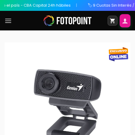
el país - CBA Capital 24h hábiles
🏷️ 9 Cuotas Sin Interés / 2