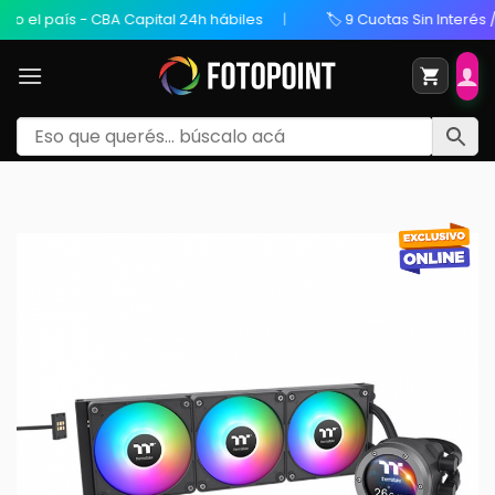
el país - CBA Capital 24h hábiles
🏷️ 9 Cuotas Sin Interés / 20