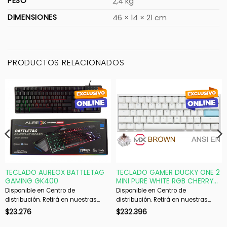
PESO
2,4 kg
DIMENSIONES
46 × 14 × 21 cm
PRODUCTOS RELACIONADOS
TECLADO AUREOX BATTLETAG
TECLADO GAMER DUCKY ONE 2
GAMING GK400
MINI PURE WHITE RGB CHERRY
BROWN RGB DOUBLE-SHOT PBT
Disponible en Centro de
Disponible en Centro de
MECANICO
distribución. Retirá en nuestras
distribución. Retirá en nuestras
sucursales en 48 hs hábiles. Si es
sucursales en 48 hs hábiles. Si es
$
23.276
$
232.396
con envío, despachamos en 72 hs
con envío, despachamos en 72 hs
hábiles.
hábiles.