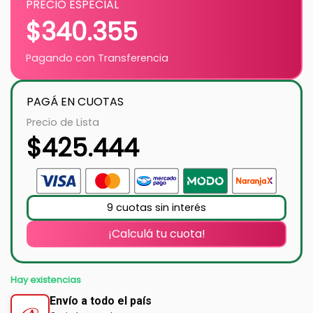
PRECIO ESPECIAL
$
340.355
Pagando con Transferencia
PAGÁ EN CUOTAS
Precio de Lista
$
425.444
9 cuotas sin interés
¡Calculá tu cuota!
Hay existencias
Envío a todo el país