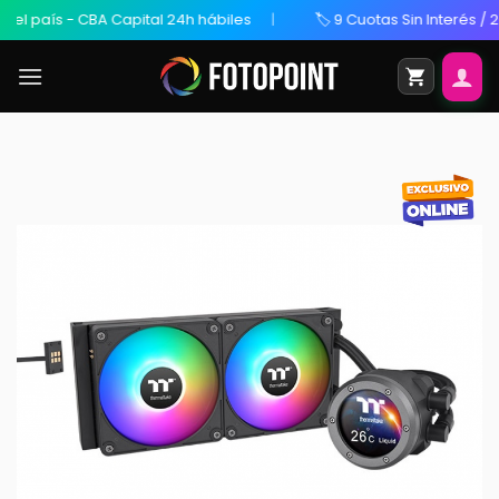
 país - CBA Capital 24h hábiles
🏷️ 9 Cuotas Sin Interés / 20% 