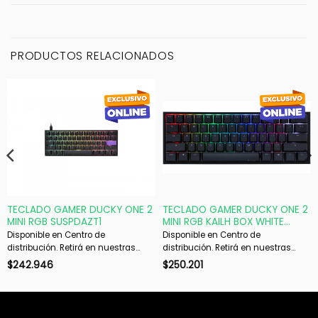
PRODUCTOS RELACIONADOS
TECLADO GAMER DUCKY ONE 2
TECLADO GAMER DUCKY ONE 2
MINI RGB SUSPDAZT1
MINI RGB KAILH BOX WHITE
SWICHT DOUBLE-SHOT PBT
Disponible en Centro de
Disponible en Centro de
MECANICO
distribución. Retirá en nuestras
distribución. Retirá en nuestras
sucursales en 48 hs hábiles. Si es
sucursales en 48 hs hábiles. Si es
$
242.946
$
250.201
con envío, despachamos en 72 hs
con envío, despachamos en 72 hs
hábiles.
hábiles.