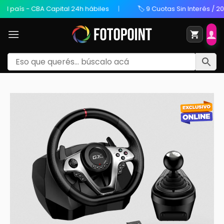
 país - CBA Capital 24h hábiles
🏷️ 9 Cuotas Sin Interés / 20% 