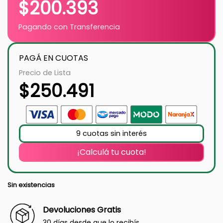
$
200.393
Pagando con Transferencia
PAGÁ EN CUOTAS
Precio de Lista
$
250.491
9 cuotas sin interés
¡Calculá tu cuota!
Sin existencias
Devoluciones Gratis
30 días desde que lo recibís.