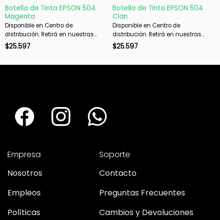
Botella de Tinta EPSON 504
Botella de Tinta EPSON 504
Magenta
Cian
Disponible en Centro de
Disponible en Centro de
distribución. Retirá en nuestras
distribución. Retirá en nuestras
sucursales en 48 hs hábiles. Si es
sucursales en 48 hs hábiles. Si es
$
25.597
$
25.597
con envío, despachamos en 72 hs
con envío, despachamos en 72 hs
hábiles.
hábiles.
Empresa
Soporte
Nosotros
Contacto
Empleos
Preguntas Frecuentes
Políticas
Cambios y Devoluciones