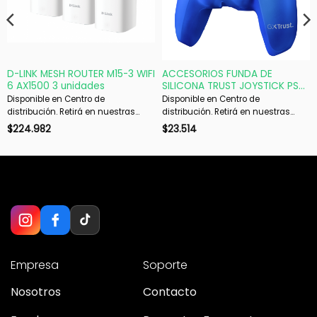
D-LINK MESH ROUTER M15-3 WIFI
ACCESORIOS FUNDA DE
6 AX1500 3 unidades
SILICONA TRUST JOYSTICK PS5
BLUE GXT748
Disponible en Centro de
Disponible en Centro de
distribución. Retirá en nuestras
distribución. Retirá en nuestras
sucursales en 48 hs hábiles. Si es
sucursales en 48 hs hábiles. Si es
$
224.982
$
23.514
con envío, despachamos en 72 hs
con envío, despachamos en 72 hs
hábiles.
hábiles.
Empresa
Soporte
Nosotros
Contacto