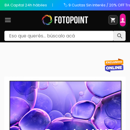
BA Capital 24h hábiles
🏷️ 9 Cuotas Sin Interés / 20% OFF Trans