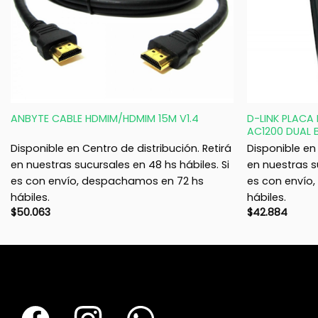
+
+
D-LINK PLACA 
ANBYTE CABLE HDMIM/HDMIM 15M V1.4
AC1200 DUAL
Disponible en Centro de distribución. Retirá
Disponible en 
en nuestras sucursales en 48 hs hábiles. Si
en nuestras s
es con envío, despachamos en 72 hs
es con envío
hábiles.
hábiles.
$
50.063
$
42.884