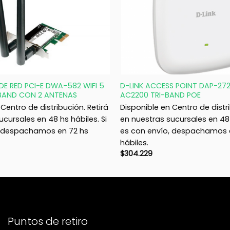
+
DE RED PCI-E DWA-582 WIFI 5
D-LINK ACCESS POINT DAP-272
 BAND CON 2 ANTENAS
AC2200 TRI-BAND POE
Centro de distribución. Retirá
Disponible en Centro de distri
ucursales en 48 hs hábiles. Si
en nuestras sucursales en 48 
, despachamos en 72 hs
es con envío, despachamos 
hábiles.
$
304.229
Puntos de retiro