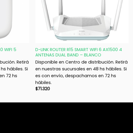
+
0 WIFI 5
D-LINK ROUTER R15 SMART WIFI 6 AX1500 4
ANTENAS DUAL BAND – BLANCO
bución. Retirá
Disponible en Centro de distribución. Retirá
hs hábiles. Si
en nuestras sucursales en 48 hs hábiles. Si
en 72 hs
es con envío, despachamos en 72 hs
hábiles.
$
71.320