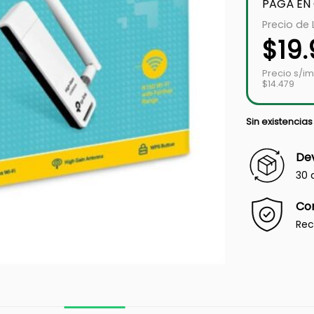
PAGÁ EN
Precio de 
$
19
Precio s/i
$14.479
Sin existencias
Dev
30 
Co
Rec