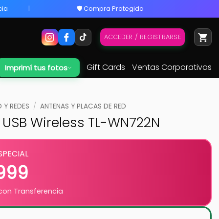
cia
🛡️ Compra Protegida
ACCEDER / REGISTRARSE
Gift Cards
Ventas Corporativas
Imprimí tus fotos
 Y REDES
/
ANTENAS Y PLACAS DE RED
k USB Wireless TL-WN722N
SPECIAL
.999
on Transferencia