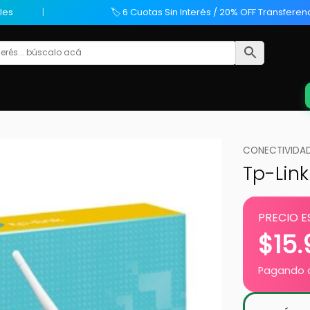
les
🏷️ 6 Cuotas Sin Interés / 20% OFF Transferen
CONECTIVIDAD
Tp-Lin
PRECIO E
$
15
Pagando c