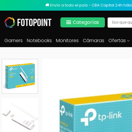
🚚 Envío a todo el país - CBA Capital 24h hábi
Categorías
Gamers
Notebooks
Monitores
Cámaras
Ofertas