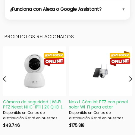
¿Funciona con Alexa o Google Assistant?
PRODUCTOS RELACIONADOS
Cámara de seguridad | Wi‑Fi
Nexxt Cám int PTZ con panel
PTZ Nexxt NHC-IP11 | 2K QHD |
solar Wi-Fi para exter
Interior
Disponible en Centro de
Disponible en Centro de
distribución. Retirá en nuestras
distribución. Retirá en nuestras
sucursales en 48 hs hábiles. Si es
sucursales en 48 hs hábiles. Si es
$
48.746
$
175.818
con envío, despachamos en 72 hs
con envío, despachamos en 72 hs
hábiles.
hábiles.