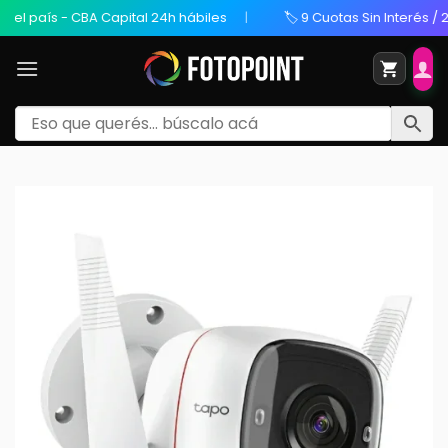
ís - CBA Capital 24h hábiles
🏷️ 9 Cuotas Sin Interés / 20% OFF