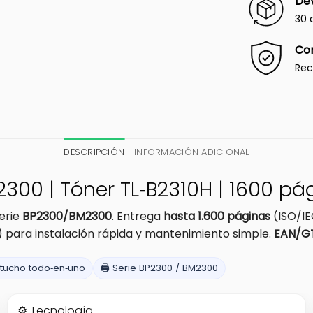
Dev
30 
Co
Rec
DESCRIPCIÓN
INFORMACIÓN ADICIONAL
0 | Tóner TL‑B2310H | 1600 págs
erie
BP2300/BM2300
. Entrega
hasta 1.600 páginas
(ISO/IE
 para instalación rápida y mantenimiento simple.
EAN/GT
rtucho todo‑en‑uno
🖨️ Serie BP2300 / BM2300
⚙️ Tecnología