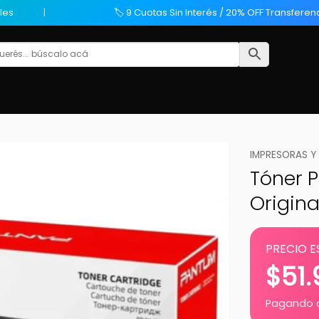
les
🏷️ 9 Cuotas Sin Interés / 20% OFF Transferen
IMPRESORAS Y
Tóner P
Origina
PRECIO E
$
51
Pagando c