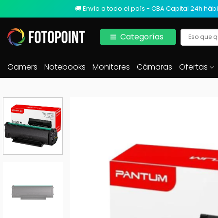
🚚 Envío a todo el país - CBA Capital 24h hábi
Categorías
Gamers
Notebooks
Monitores
Cámaras
Ofertas