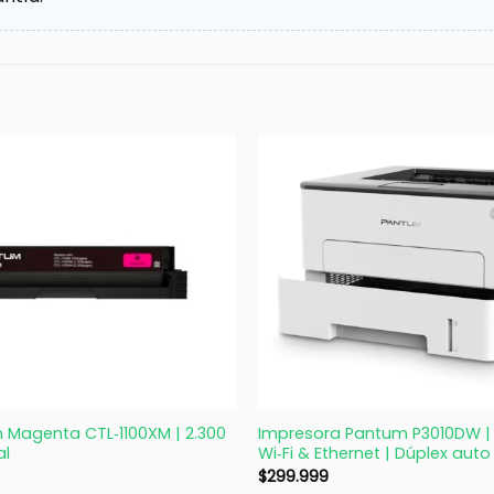
+
 Magenta CTL‑1100XM | 2.300
Impresora Pantum P3010DW | 
al
Wi‑Fi & Ethernet | Dúplex aut
$
299.999