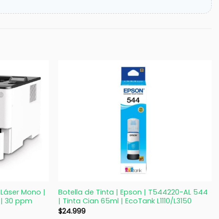
+
Láser Mono |
Botella de Tinta | Epson | T544220-AL 544
o | 30 ppm
| Tinta Cian 65ml | EcoTank L1110/L3150
$
24.999