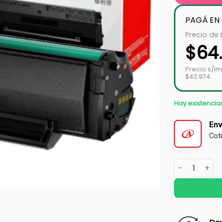
PAGÁ EN
Precio de 
$
64
Precio s/i
$42.974
Hay existencia
Env
Cot