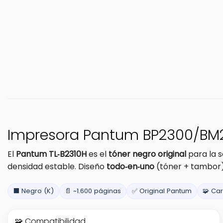
Impresora Pantum BP2300/BM230
El
Pantum TL‑B2310H
es el
tóner negro original
para la s
densidad estable. Diseño
todo‑en‑uno
(tóner + tambor)
⬛ Negro (K)
📄 ~1.600 páginas
✅ Original Pantum
🧩 Ca
🧩 Compatibilidad