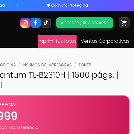
cia
🛡️ Compra Protegida
ACCEDER / REGISTRARSE
Imprimí tus fotos
Ventas Corporativas
 OFICINA
/
INSUMOS DE IMPRESORAS
/
TONER
antum TL‑B2310H | 1600 págs. |
l
SPECIAL
.999
on Transferencia