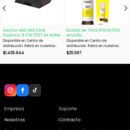
Asustor NAS Mini Desk
Botella de Tinta EPSON 504
Flashstor 6 FS6706T 6X NVMe
Amarillo
Disponible en Centro de
Disponible en Centro de
distribución. Retirá en nuestras
distribución. Retirá en nuestras
sucursales en 48 hs hábiles. Si es
sucursales en 48 hs hábiles. Si es
$
1.435.944
$
25.597
con envío, despachamos en 72 hs
con envío, despachamos en 72 hs
hábiles.
hábiles.
Empresa
Soporte
Nosotros
Contacto