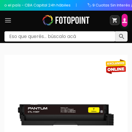
el país - CBA Capital 24h hábiles
🏷️ 9 Cuotas Sin Interés / 2