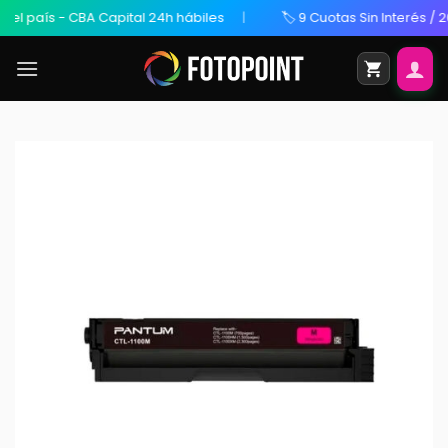
 país - CBA Capital 24h hábiles
🏷️ 9 Cuotas Sin Interés / 20% 