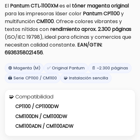
El
Pantum CTL‑1100XM
es el
tóner magenta original
para las impresoras láser color
Pantum CP1100
y
multifunción
CM1100
. Ofrece colores vibrantes y
textos nítidos con
rendimiento aprox. 2.300 páginas
(ISO/IEC 19798), ideal para oficinas y comercios que
necesitan calidad constante.
EAN/GTIN:
6936358021456
.
🟣 Magenta (M)
✅ Original Pantum
📄 ~2.300 páginas
🖨️ Serie CP1100 / CM1100
🧩 Instalación sencilla
🧩 Compatibilidad
CP1100 / CP1100DW
CM1100DN / CM1100DW
CM1100ADN / CM1100ADW