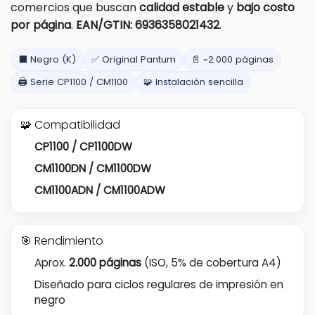
comercios que buscan
calidad estable
y
bajo costo
por página
.
EAN/GTIN: 6936358021432
.
⬛ Negro (K)
✅ Original Pantum
📄 ~2.000 páginas
🖨️ Serie CP1100 / CM1100
🧩 Instalación sencilla
🧩 Compatibilidad
CP1100 / CP1100DW
CM1100DN / CM1100DW
CM1100ADN / CM1100ADW
🎯 Rendimiento
Aprox.
2.000 páginas
(ISO, 5% de cobertura A4)
Diseñado para ciclos regulares de impresión en
negro