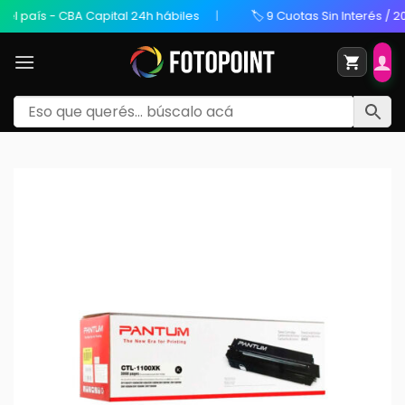
país - CBA Capital 24h hábiles
🏷️ 9 Cuotas Sin Interés / 20% 