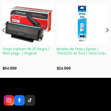
Tóner Pantum PB‑211 Negro |
Botella de Tinta | Epson |
1600 págs.. | Original
T544220-AL 544 | Tinta Cian
65ml | EcoTank L1110/L3150
$
64.999
$
24.999