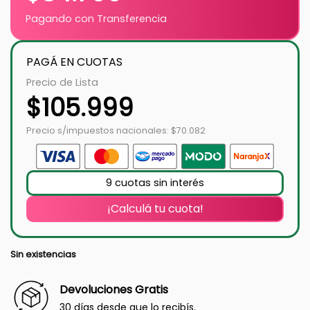
Pagando con Transferencia
PAGÁ EN CUOTAS
Precio de Lista
$
105.999
Precio s/impuestos nacionales: $70.082
9 cuotas sin interés
¡Calculá tu cuota!
Sin existencias
Devoluciones Gratis
30 días desde que lo recibís.