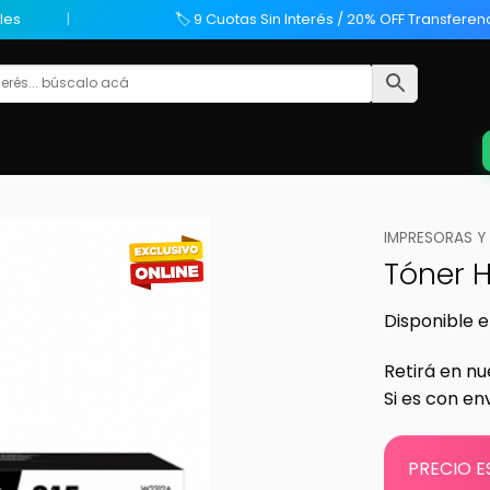
les
🏷️ 9 Cuotas Sin Interés / 20% OFF Transferen
IMPRESORAS Y
Tóner H
Disponible e
Retirá en nu
Si es con en
PRECIO E