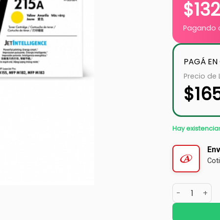
$
132
Pagando c
PAGÁ EN
Precio de 
$
16
Hay existencia
Env
Cot