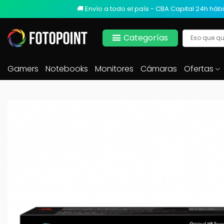
🚚 Envío a todo el país - CBA Capital 24h hábi
Categorías
Gamers
Notebooks
Monitores
Cámaras
Ofertas