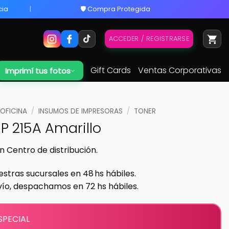
cia
🛡️ Compra Protegida
ACCEDER / REGISTRARSE
Gift Cards
Ventas Corporativas
Imprimí tus fotos
 OFICINA
/
INSUMOS DE IMPRESORAS
/
TONER
P 215A Amarillo
n Centro de distribución.
estras sucursales en 48 hs hábiles.
vío, despachamos en 72 hs hábiles.
SPECIAL