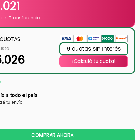
.021
on Transferencia
 CUOTAS
9 cuotas sin interés
Lista
5.026
¡Calculá tu cuota!
s
ío a todo el país
izá tu envío
COMPRAR AHORA