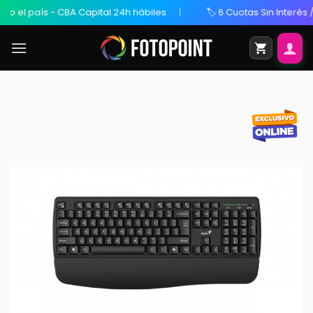
 el país - CBA Capital 24h hábiles
🏷️ 6 Cuotas Sin Interés / 2